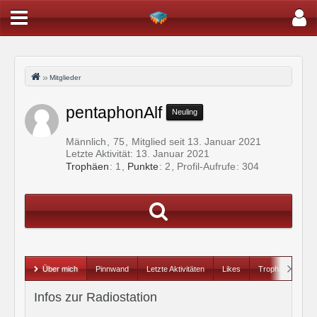
Mitglieder
pentaphonAlf
Neuling
Männlich
75
Mitglied seit 13. Januar 2021
Letzte Aktivität:
13. Januar 2021
Trophäen
1
Punkte
2
Profil-Aufrufe
304
Über mich
Pinnwand
Letzte Aktivitäten
Likes
Trophäen
Infos zur Radiostation