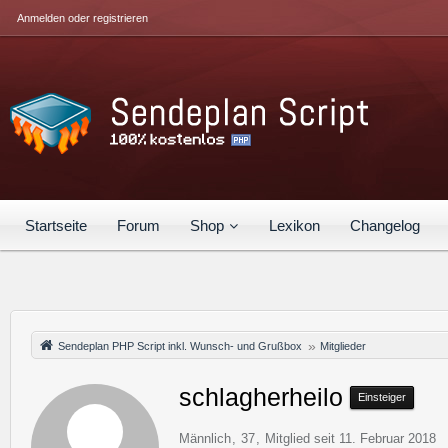
Anmelden oder registrieren
Startseite
Forum
Shop
Lexikon
Changelog
Sendeplan PHP Script inkl. Wunsch- und Grußbox
Mitglieder
schlagherheilo
Einsteiger
Männlich
37
Mitglied seit 11. Februar 2018