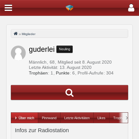
Mitglieder
guderlei
Neuling
Männlich
68
Mitglied seit 8. August 2020
Letzte Aktivität:
13. August 2020
Trophäen
1
Punkte
6
Profil-Aufrufe
304
Über mich
Pinnwand
Letzte Aktivitäten
Likes
Trophäen
Infos zur Radiostation