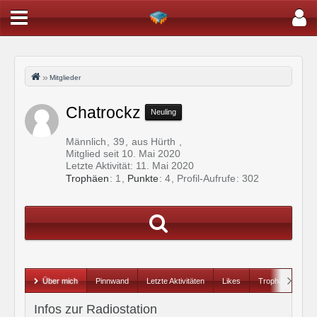
Mitglieder
Chatrockz
Neuling
Männlich
39
aus Hürth
Mitglied seit 10. Mai 2020
Letzte Aktivität:
11. Mai 2020
Trophäen
1
Punkte
4
Profil-Aufrufe
302
Über mich
Pinnwand
Letzte Aktivitäten
Likes
Trophäen
Infos zur Radiostation