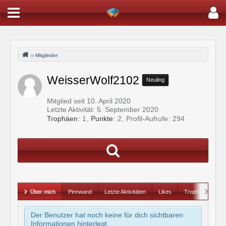
Mitglieder
WeisserWolf2102
Neuling
Mitglied seit 10. April 2020
Letzte Aktivität:
5. September 2020
Trophäen
1
Punkte
2
Profil-Aufrufe
294
Über mich
Pinnwand
Letzte Aktivitäten
Likes
Trophäen
Der Benutzer hat noch keine für dich sichtbaren
Informationen hinterlegt.