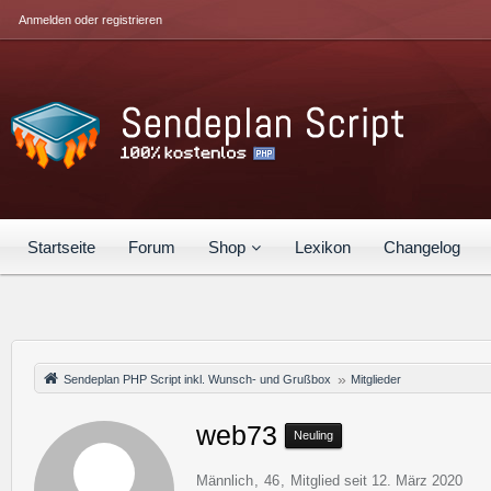
Anmelden oder registrieren
Startseite
Forum
Shop
Lexikon
Changelog
Sendeplan PHP Script inkl. Wunsch- und Grußbox
Mitglieder
web73
Neuling
Männlich
46
Mitglied seit 12. März 2020