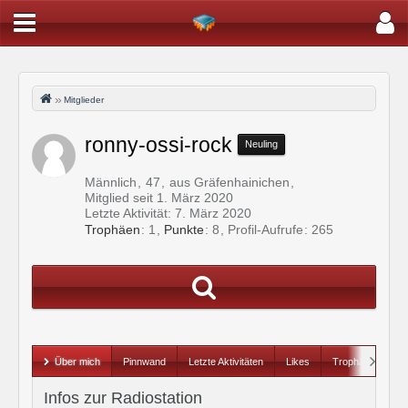
Mitglieder
ronny-ossi-rock
Neuling
Männlich
47
aus Gräfenhainichen
Mitglied seit 1. März 2020
Letzte Aktivität:
7. März 2020
Trophäen
1
Punkte
8
Profil-Aufrufe
265
Über mich
Pinnwand
Letzte Aktivitäten
Likes
Trophäen
Infos zur Radiostation