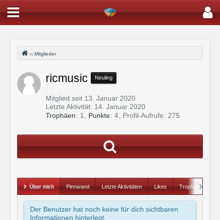
Mitglieder
ricmusic
Neuling
Mitglied seit 13. Januar 2020
Letzte Aktivität:
14. Januar 2020
Trophäen
1
Punkte
4
Profil-Aufrufe
275
Über mich
Pinnwand
Letzte Aktivitäten
Likes
Trophäen
Der Benutzer hat noch keine für dich sichtbaren
Informationen hinterlegt.