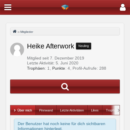
Mitglieder
Heike Afterwork
Neuling
Mitglied seit 7. Dezember 2019
Letzte Aktivität:
5. Juni 2020
Trophäen
1
Punkte
4
Profil-Aufrufe
288
Über mich
Pinnwand
Letzte Aktivitäten
Likes
Trophäen
Der Benutzer hat noch keine für dich sichtbaren
Informationen hinterlegt.