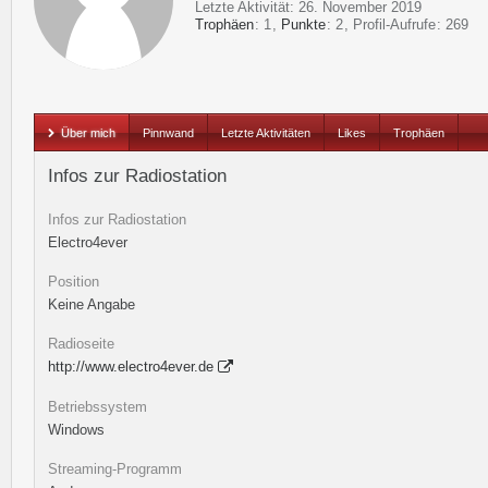
Letzte Aktivität:
26. November 2019
Trophäen
1
Punkte
2
Profil-Aufrufe
269
Über mich
Pinnwand
Letzte Aktivitäten
Likes
Trophäen
Infos zur Radiostation
Infos zur Radiostation
Electro4ever
Position
Keine Angabe
Radioseite
http://www.electro4ever.de
Betriebssystem
Windows
Streaming-Programm