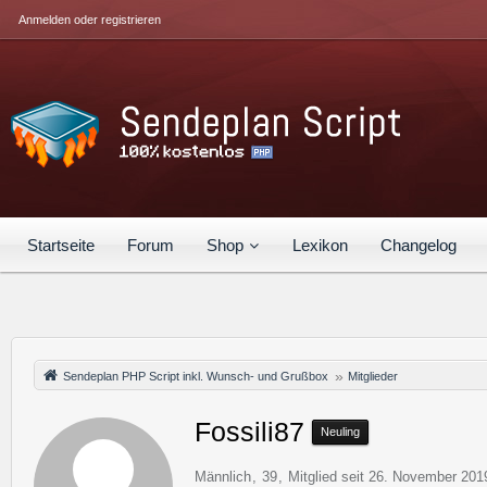
Anmelden oder registrieren
Startseite
Forum
Shop
Lexikon
Changelog
Sendeplan PHP Script inkl. Wunsch- und Grußbox
Mitglieder
Fossili87
Neuling
Männlich
39
Mitglied seit 26. November 201