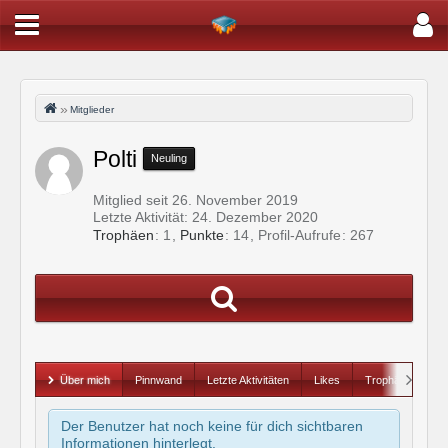
Mitglieder
Polti
Neuling
Mitglied seit 26. November 2019
Letzte Aktivität:
24. Dezember 2020
Trophäen
1
Punkte
14
Profil-Aufrufe
267
Über mich
Pinnwand
Letzte Aktivitäten
Likes
Trophäen
Der Benutzer hat noch keine für dich sichtbaren
Informationen hinterlegt.