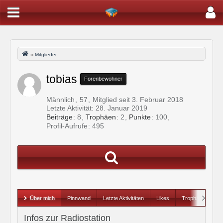
Mitglieder
tobias
Forenbewohner
Männlich
57
Mitglied seit 3. Februar 2018
Letzte Aktivität:
28. Januar 2019
Beiträge
8
Trophäen
2
Punkte
100
Profil-Aufrufe
495
Über mich
Pinnwand
Letzte Aktivitäten
Likes
Trophäen
Infos zur Radiostation