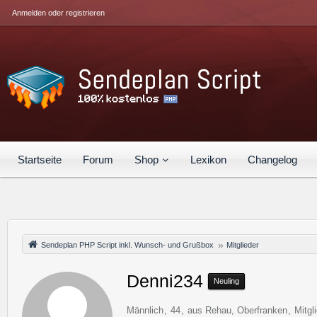
Anmelden oder registrieren
Startseite
Forum
Shop
Lexikon
Changelog
Sendeplan PHP Script inkl. Wunsch- und Grußbox
Mitglieder
Denni234
Neuling
Männlich
44
aus Rehau, Oberfranken
Mitgl